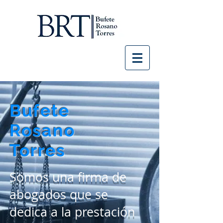
Bufete
Rosano
Torres
Somos una firma de
abogados que se
dedica a la prestación