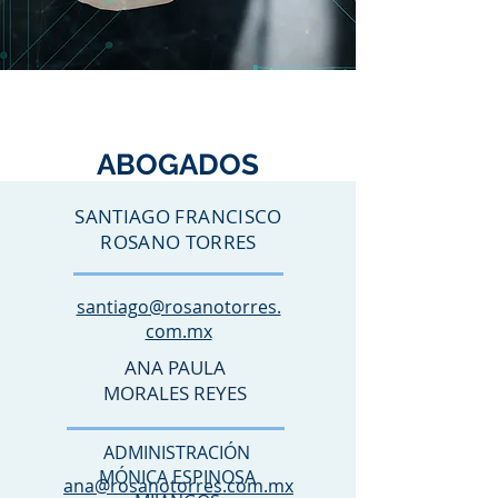
ABOGADOS
SANTIAGO FRANCISCO
ROSANO TORRES
santiago@rosanotorres.
com.mx
ANA PAULA
MORALES REYES
ADMINISTRACIÓN
MÓNICA ESPINOSA
ana@rosanotorres.com.mx