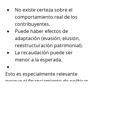
No existe certeza sobre el 
comportamiento real de los 
contribuyentes.
Puede haber efectos de 
adaptación (evasión, elusión, 
reestructuración patrimonial).
La recaudación puede ser 
menor a la esperada.
Esto es especialmente relevante 
porque el financiamiento de políticas 
sociales
depende directamente de estos 
ingresos.
IX. Cambio de modelo fiscal.
En conjunto, el aspecto más 